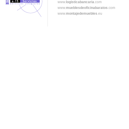
www.
logisticabancaria
.com
www.
mueblesdeoficinabaratos
.com
www.
montajedemuebles
.eu