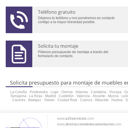
Teléfono gratuito
Déjanos tu teléfono y nos pondremos en contacto
contigo a la mayor brevedad posible.
Solicita tu montaje
Pídenos presupuesto de montaje a través del
formulario de contacto.
Solicita presupuesto para montaje de muebles e
La Coruña
·
Pontevedra
·
Lugo
·
Orense
·
Asturias
·
Cantabria
·
Vizcaya
·
G
Tarragona
·
La Rioja
·
Madrid
·
Castellón
·
Valencia
·
Alicante
·
Murcia
·
Leó
·
Cáceres
·
Badajoz
·
Toledo
·
Ciudad Real
·
Cuenca
·
Albacete
·
Huelva
·
S
www.
a15servicios
.com
www.
destrucciondedocumentacion
.com