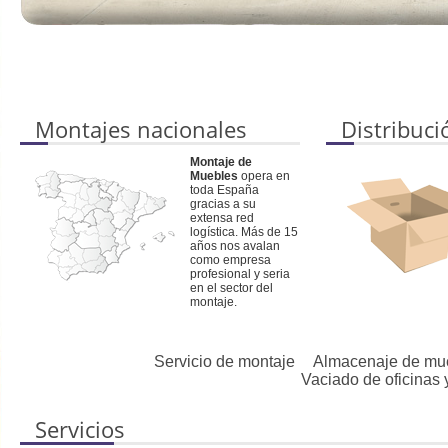
Servicios de montaje
Montaje de Muebles
le ofrece el servicio más económico para su mud
experiencia, podemos realizar presupuestos de montajes a medida.
Montajes nacionales
Distribuci
Montaje de
Muebles
opera en
toda España
gracias a su
extensa red
logística. Más de 15
años nos avalan
como empresa
profesional y seria
en el sector del
montaje.
Servicio de montaje
Almacenaje de mu
Vaciado de oficinas
Servicios