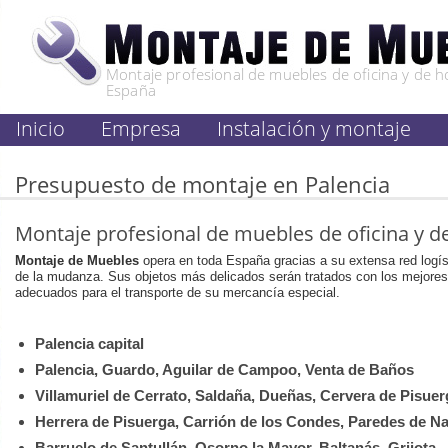
Montaje profesional de muebles de oficina y de h
España
Inicio
Empresa
Instalación y montaje
Presupuesto de montaje en Palencia
Montaje profesional de muebles de oficina y d
Montaje de Muebles
opera en toda España gracias a su extensa red logís
de la mudanza. Sus objetos más delicados serán tratados con los mejores
adecuados para el transporte de su mercancía especial.
Palencia capital
Palencia, Guardo, Aguilar de Campoo, Venta de Baños
Villamuriel de Cerrato, Saldaña, Dueñas, Cervera de Pisuer
Herrera de Pisuerga, Carrión de los Condes, Paredes de Nav
Barruelo de Santullán, Osorno la Mayor, Baltanás, Grijota