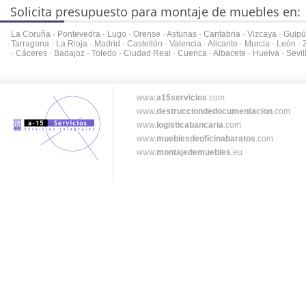
Solicita presupuesto para montaje de muebles en:
La Coruña
·
Pontevedra
·
Lugo
·
Orense
·
Asturias
·
Cantabria
·
Vizcaya
·
Guipú
Tarragona
·
La Rioja
·
Madrid
·
Castellón
·
Valencia
·
Alicante
·
Murcia
·
León
·
·
Cáceres
·
Badajoz
·
Toledo
·
Ciudad Real
·
Cuenca
·
Albacete
·
Huelva
·
Sevil
www.
a15servicios
.com
www.
destrucciondedocumentacion
.com
www.
logisticabancaria
.com
www.
mueblesdeoficinabaratos
.com
www.
montajedemuebles
.eu